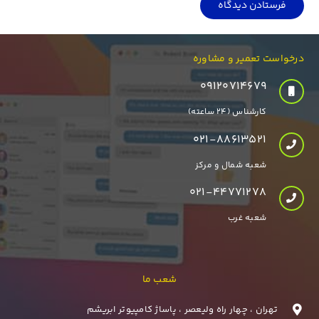
فرستادن دیدگاه
درخواست تعمیر و مشاوره
۰۹۱۲۰۷۱۴۶۷۹
کارشناس (24 ساعته)
021-88613521
شعبه شمال و مرکز
021-44771278
شعبه غرب
شعب ما
تهران ، چهار راه ولیعصر ، پاساژ کامپیوتر ابریشم