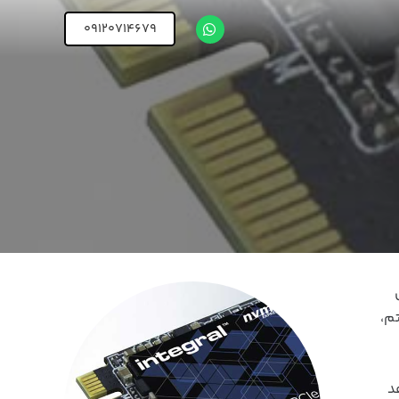
09120714679
ستم،
د