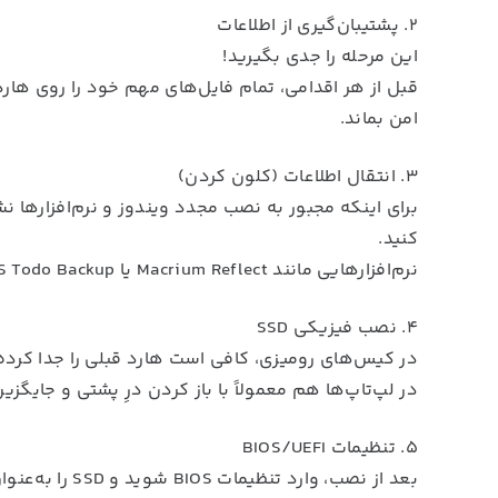
۲. پشتیبان‌گیری از اطلاعات
این مرحله را جدی بگیرید!
قبل از هر اقدامی، تمام فایل‌های مهم خود را روی هارد 
امن بماند.
۳. انتقال اطلاعات (کلون کردن)
کنید.
نرم‌افزارهایی مانند Macrium Reflect یا EaseUS Todo Backup این کار را به‌راحتی و مرحله‌به‌مرحله انجام می‌دهند.
۴. نصب فیزیکی SSD
در کیس‌های رومیزی، کافی است هارد قبلی را جدا کرده و SSD را با همان کابل‌ها متصل ک
در لپ‌تاپ‌ها هم معمولاً با باز کردن درِ پشتی و جایگزی
۵. تنظیمات BIOS/UEFI
بعد از نصب، وارد تنظیمات BIOS شوید و SSD را به‌عنوان درایو اصلی بوت انتخاب کنید تا سیستم از روی آن اجرا شود.