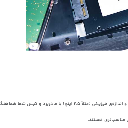
پیش از خرید، بررسی کنید که نوع اتصال (SATA یا M.2) و اندازه‌ی فیزیکی (مثلاً ۲.۵ اینچ) با مادربرد و کیس شما هماه