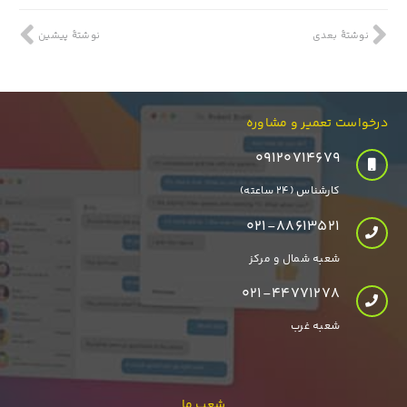
نوشتهٔ بعدی
نوشتهٔ پیشین
درخواست تعمیر و مشاوره
۰۹۱۲۰۷۱۴۶۷۹
کارشناس (24 ساعته)
021-88613521
شعبه شمال و مرکز
021-44771278
شعبه غرب
شعب ما