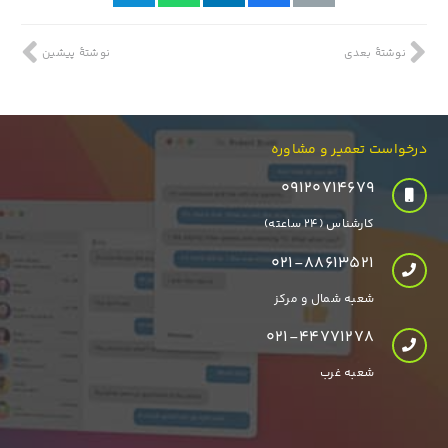
نوشتهٔ بعدی
نوشتهٔ پیشین
درخواست تعمیر و مشاوره
۰۹۱۲۰۷۱۴۶۷۹
کارشناس (24 ساعته)
021-88613521
شعبه شمال و مرکز
021-44771278
شعبه غرب