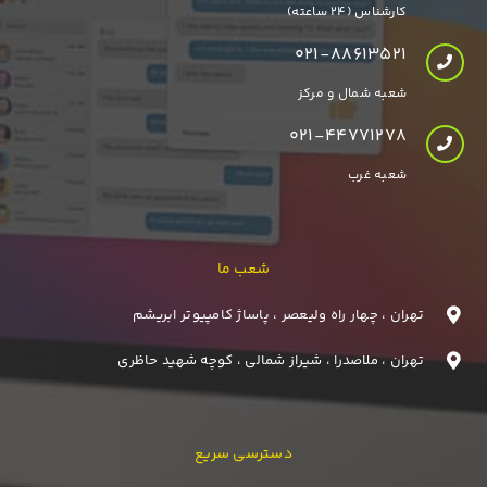
کارشناس (24 ساعته)
021-88613521
شعبه شمال و مرکز
021-44771278
شعبه غرب
شعب ما
تهران ، چهار راه ولیعصر ، پاساژ کامپیوتر ابریشم
تهران ، ملاصدرا ، شیراز شمالی ، کوچه شهید حاظری
دسترسی سریع