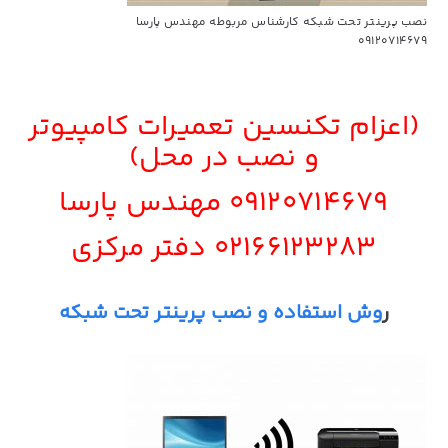
نصب پرینتر تحت شبکه کارشناس مربوطه مهندس پارسا
09120714679
(اعزام تکنسین تعمیرات کامپیوتر
و نصب در محل)
09120714679
مهندس پارسا
02166123283
دفتر مرکزی
ر
وش استفاده و نصب پرینتر تحت شبکه