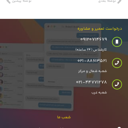
نوشتهٔ بعدی
نوشتهٔ پیشین
درخواست تعمیر و مشاوره
۰۹۱۲۰۷۱۴۶۷۹
کارشناس (24 ساعته)
021-88613521
شعبه شمال و مرکز
021-44771278
شعبه غرب
شعب ما