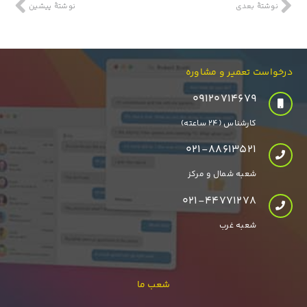
نوشتهٔ بعدی
نوشتهٔ پیشین
درخواست تعمیر و مشاوره
۰۹۱۲۰۷۱۴۶۷۹
کارشناس (24 ساعته)
021-88613521
شعبه شمال و مرکز
021-44771278
شعبه غرب
شعب ما