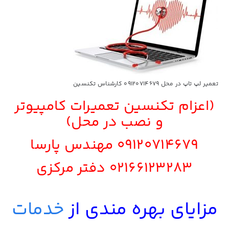
تعمیر لپ تاپ در محل 09120714679 کارشناس تکنسین
(اعزام تکنسین تعمیرات کامپیوتر
و نصب در محل)
09120714679
مهندس پارسا
02166123283
دفتر مرکزی
مزایای بهره مندی از
خدمات