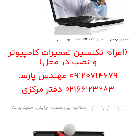
تعمیر لپ تاپ در محل 09120714679 مهندس پارسا
(اعزام تکنسین تعمیرات کامپیوتر
و نصب در محل)
09120714679
مهندس پارسا
02166123283
دفتر مرکزی
مطالب این صفحه برایتان مفید بود؟