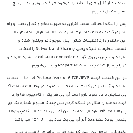
استفاده از کابل های استاندارد موجود هر کامپیوتر را به سوئیچ
اصلی متصل نماییم.
پس از اینکه اتصالات سخت افزاری به صورت تمام و کمال نصب و راه
اندازی گردید به تنظیمات نرم افزاری شبکه اقدام می نماییم. به
این منظور وارد تنظیمات کنترل پنل موجود در ویندوز شده و
قسمت تنظیمات شبکه یعنی Network and Sharing را انتخاب
نموده و سپس بر روی گزینه Local Area Connection اشاره نموده و
در پنجره باز شده به قسمت Properties وارد می‌شویم.
در این قسمت گزینه Internet Protocol Version4 TCP/IPV4 انتخاب
نموده و آن را باز می کنیم. در اینجا باید منوی مربوط به تنظیمات آی
پی نمایش داده شود.لازم است آی پی هر یک از کامپیوتر ها وارد
گردد به عنوان مثال در شبکه کردن بین چند کامیپوتر شماره یک آی
پی 192.168.1.10 وارد می نمایید. این آی پی برای تمامی کامپیوترها
یکسان بوده فقط عدد آخر آی پی یک عدد بین ۱ تا ۲۵۴ می باشد.
نکته قابل توجه این است که عدد آی پی برای هر کامپیوتر نباید