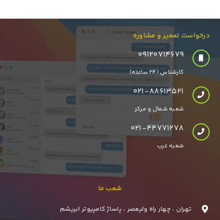
درخواست تعمیر و مشاوره
۰۹۱۲۰۷۱۴۶۷۹
کارشناس (24 ساعته)
021-88613521
شعبه شمال و مرکز
021-44771278
شعبه غرب
شعب ما
تهران ، چهار راه ولیعصر ، پاساژ کامپیوتر ابریشم