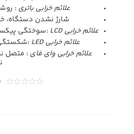
علائم خرابی باتری
: روشن
شارژ نشدن دستگاه، خ
علائم خرابی
LCD
:
سوختگی پیکسل،
علائم خرابی
LED
:شکستگی کا
علائم خرابی وای فای
: متصل نش
ن
م
7th آگوست 2019