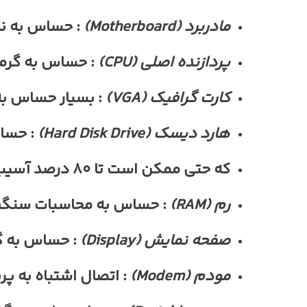
مادربرد
(Motherboard)
: حساس به نو
پردازنده اصلی
(CPU)
: حساس به گرما
کارت گرافیک
(VGA)
: بسیار حساس به
هارد دیسک
(Hard Disk Drive)
: حساس
که حتی ممکن است تا ۸۰ درصد آسیب به اطلاعات وارد نماید.
رم
(RAM)
: حساس به محاسبات سنگی
صفحه نمایش
(Display)
: حساس به گر
مودم
(Modem)
: اتصال اشتباه به پر