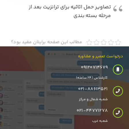
تصاویر حمل اثاثیه برای ترانزیت بعد از
مرحله بسته بندی
مطالب این صفحه برایتان مفید بود؟
درخواست تعمیر و مشاوره
۰۹۱۲۰۷۱۴۶۷۹
کارشناس (24 ساعته)
021-88613521
شعبه شمال و مرکز
021-44771278
شعبه غرب