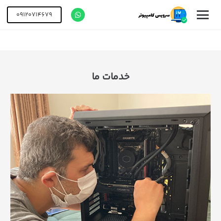
09120714679
خدمات ما